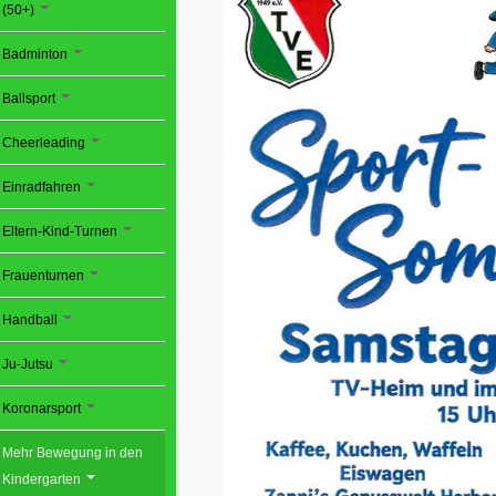
(50+)
Badminton
Ballsport
Cheerleading
Einradfahren
Eltern-Kind-Turnen
Frauenturnen
Handball
Ju-Jutsu
Koronarsport
Mehr Bewegung in den
Kindergarten