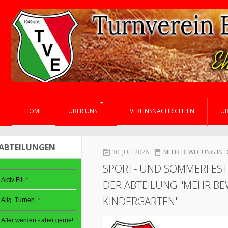
HOME
ÜBER UNS
VEREINSNACHRICHTEN
Ü
ABTEILUNGEN
30. JULI 2026
MEHR BEWEGUNG IN 
SPORT- UND SOMMERFEST 
Aktiv Fit
DER ABTEILUNG "MEHR B
KINDERGARTEN"
Allg. Turnen
Älter werden - aber gerne!