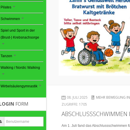
Pilates
Schwimmen
Spiel und Sport in der
(Brust-) Krebsnachsorge
Tanzen
Walking / Nordic Walking
Wirbelsäulengymnastik
08. JULI 2025
MEHR BEWEGUNG IN
LOGIN
FORM
ZUGRIFFE:
1705
ABSCHLUSSSCHWIMMEN IN
Am 1. Juli fand das Abschlussschwimmen für 