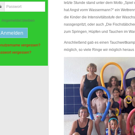
letzte Stunde stand unter dem Motto „Spiel
hat Angst vorm Wassermann?“ ein Wettrenne
die Kinder die Intensivitätsstufe der Wasc
Angemeldet bleiben
nassgespritzt, oder auch „Die Fischstäbche
zum Springen, Hüpfen und Tauchen im Was
Anschließend gab es einen Tauchwettkampf.
nutzername vergessen?
möglich, so viele Ringe wir möglich herau
sswort vergessen?