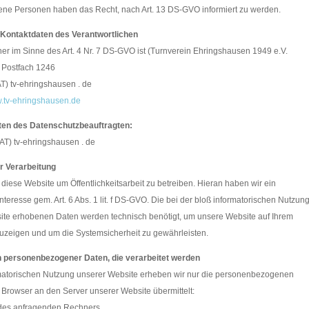
fene Personen haben das Recht, nach Art. 13 DS-GVO informiert zu werden.
Kontaktdaten des Verantwortlichen
her im Sinne des Art. 4 Nr. 7 DS-GVO ist (Turnverein Ehringshausen 1949 e.V.
: Postfach 1246
(AT) tv-ehringshausen . de
.tv-ehringshausen.de
ten des Datenschutzbeauftragten:
AT) tv-ehringshausen . de
r Verarbeitung
 diese Website um Öffentlichkeitsarbeit zu betreiben. Hieran haben wir ein
Interesse gem. Art. 6 Abs. 1 lit. f DS-GVO. Die bei der bloß informatorischen Nutzun
ite erhobenen Daten werden technisch benötigt, um unsere Website auf Ihrem
uzeigen und um die Systemsicherheit zu gewährleisten.
n personenbezogener Daten, die verarbeitet werden
rmatorischen Nutzung unserer Website erheben wir nur die personenbezogenen
r Browser an den Server unserer Website übermittelt:
 des anfragenden Rechners