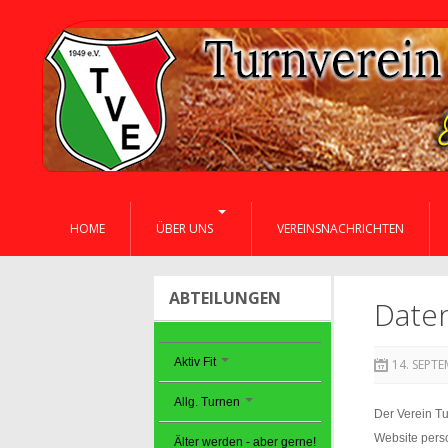
HOME
ÜBER UNS
VEREINSNACHRICHTEN
ABTEILUNGEN
Date
Aktiv Fit
14. SEPT
Allg. Turnen
Der Verein Tu
Website pers
Älter werden - aber gerne!