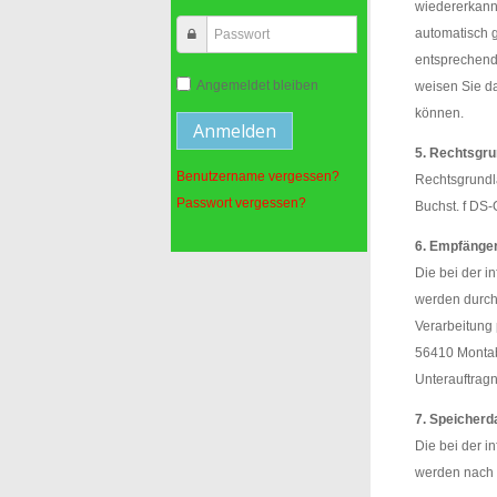
wiedererkann
automatisch g
entsprechend
Angemeldet bleiben
weisen Sie da
können.
5. Rechtsgru
Benutzername vergessen?
Rechtsgrundla
Passwort vergessen?
Buchst. f DS
6. Empfänge
Die bei der 
werden durch 
Verarbeitung
56410 Montaba
Unterauftrag
7. Speicherd
Die bei der 
werden nach 