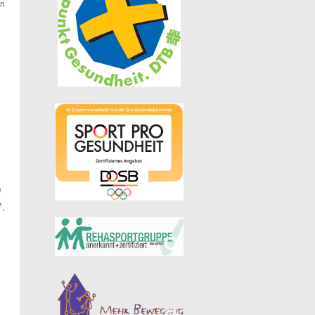
en
e
7,