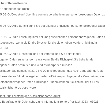
r betroffenen Person
s gegenüber das Recht,
 15 DS-GVO Auskunft über Ihre von uns verarbeiteten personenbezogenen Daten z
 16 DS-GVO die Berichtigung Sie betreffender unrichtiger personenbezogener Date
 17 DS-GVO die Löschung Ihrer bei uns gespeicherten personenbezogenen Daten 
sbesondere, wenn sie für die Zwecke, für die sie erhoben wurden, nicht mehr
nd und
18 DS-GVO die Einschränkung der Verarbeitung Sie betreffender
ener Daten zu verlangen, etwa wenn Sie die Richtigkeit Sie betreffender
gener Daten bestreiten und wir dies überprüfen müssen.
us haben Sie gemäß Art. 21 DS-GVO uns gegenüber das Recht, aus Gründen, die
r besonderen Situation ergeben, jederzeit Widerspruch gegen die Verarbeitung sie
 personenbezogener Daten einzulegen. Zudem können Sie sich bei der für uns
Aufsichtsbehörde beschweren.
 der für uns zuständigen Aufsichtsbehörde lautet:
 Beauftragte für Datenschutz und Informationsfreiheit, Postfach 3163 - 65021