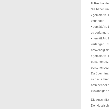
8. Rechte de
Sie haben un
• gemäß Art.
verlangen,
• gemäß Art.
zu verlangen,
• gemäß Art.
verlangen, in
notwendig si
• gemäß Art. 
personenbezog
personenbezo
Darüber hina
sich aus Ihre
betreffender
zuständigen 
Die Anschrift
Der Hessische